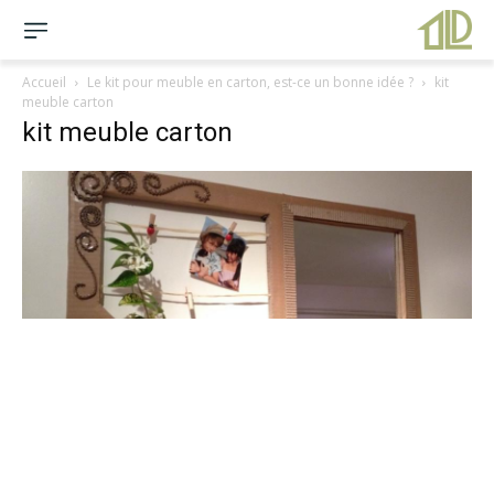
Accueil
Le kit pour meuble en carton, est-ce un bonne idée ?
kit
meuble carton
kit meuble carton