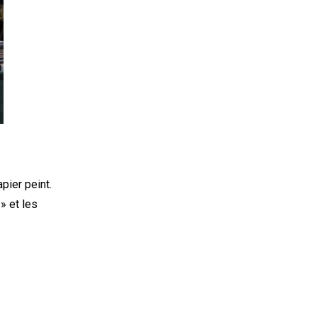
pier peint.
» et les