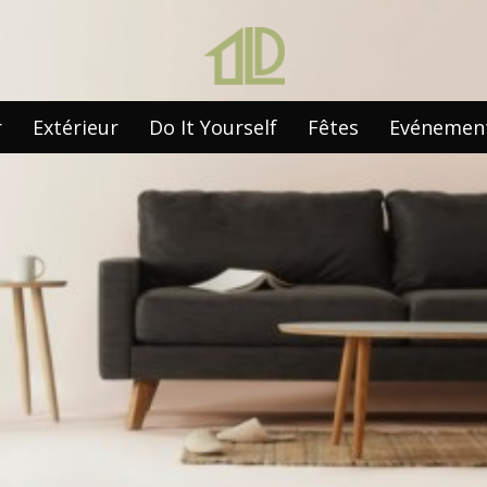
r
Extérieur
Do It Yourself
Fêtes
Evénemen