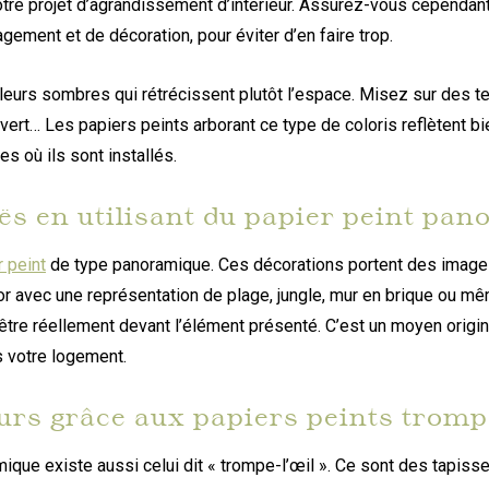
votre projet d’agrandissement d’intérieur. Assurez-vous cependant 
ment et de décoration, pour éviter d’en faire trop.
ouleurs sombres qui rétrécissent plutôt l’espace. Misez sur des te
e vert… Les papiers peints arborant ce type de coloris reflètent bi
s où ils sont installés.
uës en utilisant du papier peint pa
r peint
de type panoramique. Ces décorations portent des image
or avec une représentation de plage, jungle, mur en brique ou m
être réellement devant l’élément présenté. C’est un moyen origin
 votre logement.
urs grâce aux papiers peints tromp
que existe aussi celui dit « trompe-l’œil ». Ce sont des tapisse