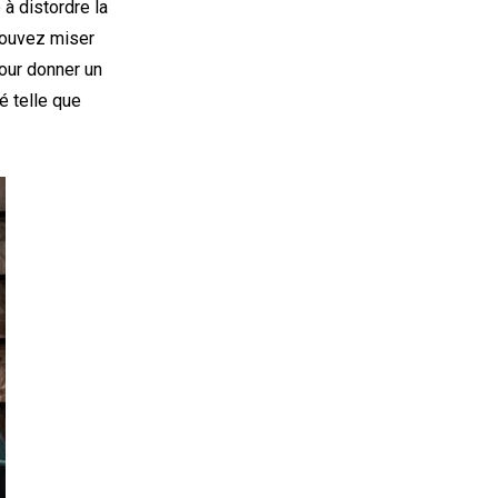
à distordre la
 pouvez miser
our donner un
é telle que