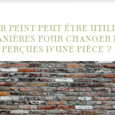
R PEINT PEUT ÊTRE UTIL
ANIÈRES POUR CHANGER 
 PERÇUES D’UNE PIÈCE ?