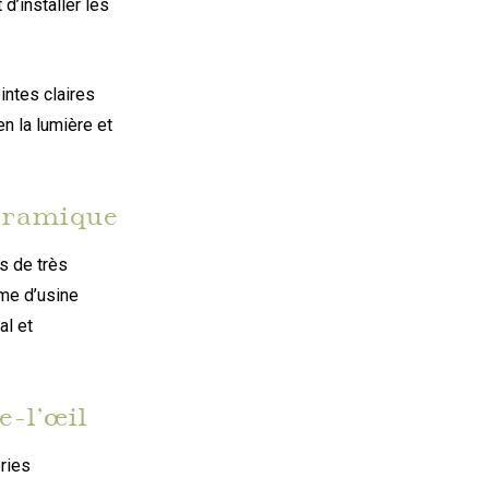
d’installer les
intes claires
en la lumière et
noramique
s de très
ême d’usine
al et
e-l’œil
ries