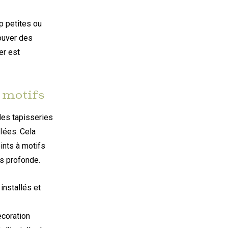
p petites ou
rouver des
er est
 motifs
 des tapisseries
lées. Cela
ints à motifs
us profonde.
installés et
écoration