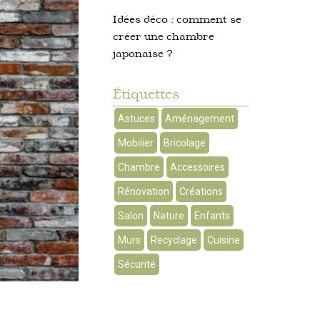
Idées déco : comment se
créer une chambre
japonaise ?
Étiquettes
Astuces
Aménagement
Mobilier
Bricolage
Chambre
Accessoires
Rénovation
Créations
Salon
Nature
Enfants
Murs
Recyclage
Cuisine
Sécurité